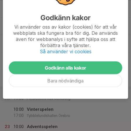
17
16:30
Sprint, kast
18:00
Mån
Lorentzon Sportcenter
Godkänn kakor
18
18:30
Löpning, hopp, kast
Vi använder oss av kakor (cookies) för att vår
20:00
Tis
Lorentzon Sportcenter
webbplats ska fungera bra för dig. De används
även för webbanalys i syfte att hjälpa oss att
19
17:15
Cirkelträning
förbättra våra tjänster.
18:30
Ons
Lorentzon Sportcenter
Så använder vi cookies
20
18:00
Löpning, hopp
19:30
Tor
Lorentzon Sportcenter
Godkänn alla kakor
21
Bara nödvändiga
Fre
22
10:00
Adventsspelen
19:00
Lör
Friidrottens hus Göteborg
10:00
Vinterspelen
17:00
Tybblelundshallen Örebro
23
10:00
Adventsspelen