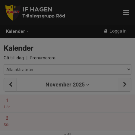
IF HAGEN
Träningsgrupp Röd
Logga in
Kalender
Kalender
Gå till idag
|
Prenumerera
November 2025
1
Lör
2
Sön
v.45