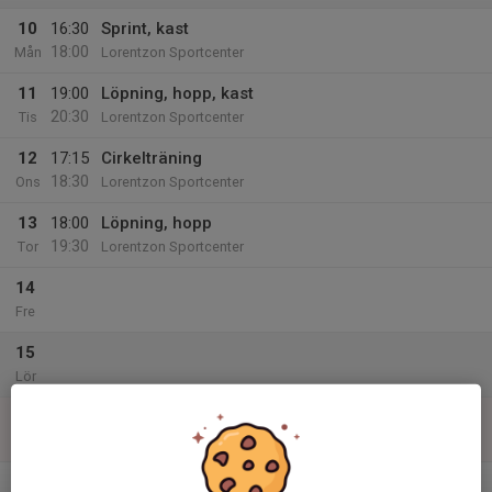
10
16:30
Sprint, kast
18:00
Mån
Lorentzon Sportcenter
11
19:00
Löpning, hopp, kast
20:30
Tis
Lorentzon Sportcenter
12
17:15
Cirkelträning
18:30
Ons
Lorentzon Sportcenter
13
18:00
Löpning, hopp
19:30
Tor
Lorentzon Sportcenter
14
Fre
15
Lör
16
Sön
v.47