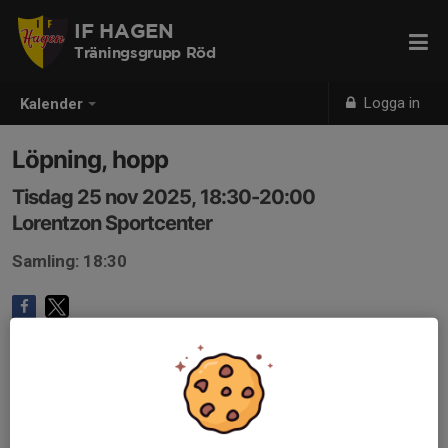
IF HAGEN
Träningsgrupp Röd
Logga in
Kalender
Löpning, hopp
Tisdag 25 nov 2025, 18:30-20:00
Lorentzon Sportcenter
Samling: 18:30