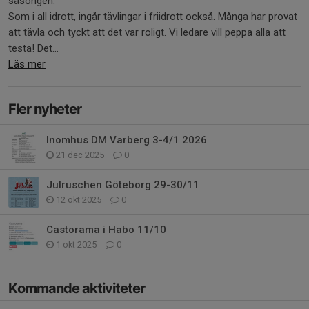
säsongen:
Som i all idrott, ingår tävlingar i friidrott också. Många har provat
att tävla och tyckt att det var roligt. Vi ledare vill peppa alla att
testa! Det...
Läs mer
Fler nyheter
Inomhus DM Varberg 3-4/1 2026
21 dec 2025
0
Julruschen Göteborg 29-30/11
12 okt 2025
0
Castorama i Habo 11/10
1 okt 2025
0
Kommande aktiviteter