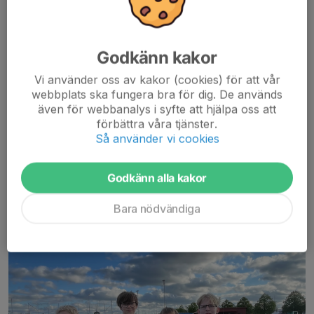
Efter en rolig träning i Skara! 🏃🏼❤️🖤💛
Godkänn kakor
Läs mer
Vi använder oss av kakor (cookies) för att vår
webbplats ska fungera bra för dig. De används
Träning
även för webbanalys i syfte att hjälpa oss att
förbättra våra tjänster.
21 maj, 21:40
2 kommentarer
Så använder vi cookies
Godkänn alla kakor
Bara nödvändiga