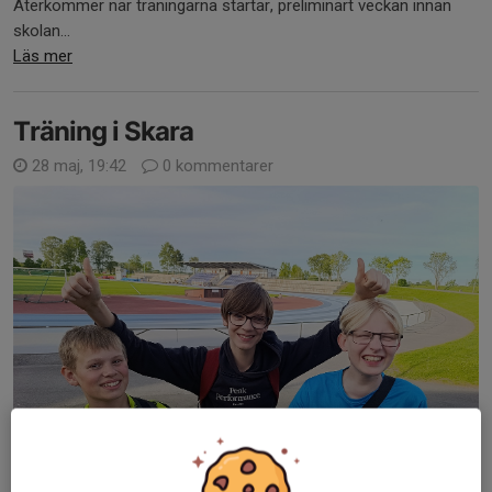
Återkommer när träningarna startar, preliminärt veckan innan
skolan...
Läs mer
Träning i Skara
28 maj, 19:42
0 kommentarer