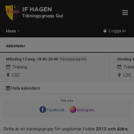
IF HAGEN
Träningsgrupp Gul
Logga in
Hem
Aktiviteter
Måndag 17 aug, 18:45-20:00
Onsdag 1
Träningsgrupp Gul
Träning
Träni
LSC
LSC
Hela kalendern
Följ oss
Facebook
Instagram
Detta är en träningsgrupp för ungdomar födda
2013 och äldre
,