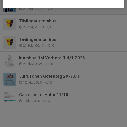
Träning
21 maj, 21:40
2
Tävlingar utomhus
25 apr, 21:30
1
Tävlingar inomhus
23 feb, 06:13
0
Inomhus DM Varberg 3-4/1 2026
21 dec 2025
0
Julruschen Göteborg 29-30/11
12 okt 2025
0
Castorama i Habo 11/10
1 okt 2025
0