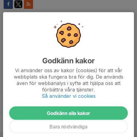
Kommentarer
Melinda Kisvardai Ionidis
22 maj, 06:34
Vilken härlig bild! Tack för att gula gruppen får möjlighet
att åka med till Skara! 🏃🏼‍♀️🏃🏼
Godkänn kakor
Michaela Dahl
22 maj, 14:43
Kul att få träna utomhus 🤩 De ser ut att vara nöjda.
Vi använder oss av kakor (cookies) för att vår
webbplats ska fungera bra för dig. De används
även för webbanalys i syfte att hjälpa oss att
Tidigare nyheter
förbättra våra tjänster.
Så använder vi cookies
Sommaravslutning
15 jun, 21:12
0
Godkänn alla kakor
Träning i Skara
Bara nödvändiga
28 maj, 19:42
0