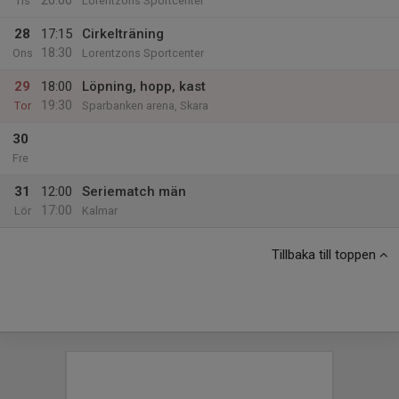
20:00
Tis
Lorentzons Sportcenter
28
17:15
Cirkelträning
18:30
Ons
Lorentzons Sportcenter
29
18:00
Löpning, hopp, kast
19:30
Tor
Sparbanken arena, Skara
30
Fre
31
12:00
Seriematch män
17:00
Lör
Kalmar
Tillbaka till toppen