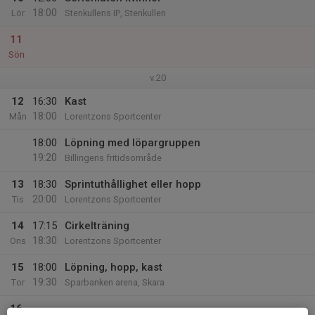
18:00
Lör
Stenkullens IP, Stenkullen
11
Sön
v.20
12
16:30
Kast
18:00
Mån
Lorentzons Sportcenter
18:00
Löpning med löpargruppen
19:20
Billingens fritidsområde
13
18:30
Sprintuthållighet eller hopp
20:00
Tis
Lorentzons Sportcenter
14
17:15
Cirkelträning
18:30
Ons
Lorentzons Sportcenter
15
18:00
Löpning, hopp, kast
19:30
Tor
Sparbanken arena, Skara
16