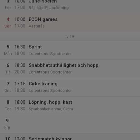
3
10:00
June-spelen
17:00
Lör
Råslätts IP, Jönköping
4
10:00
ECON games
17:00
Sön
Västerås
v.19
5
16:30
Sprint
18:00
Mån
Lorentzons Sportcenter
6
18:30
Snabbhetsuthållighet och hopp
20:00
Tis
Lorentzons Sportcenter
7
17:15
Cirkelträning
18:30
Ons
Lorentzons Sportcenter
8
18:00
Löpning, hopp, kast
19:30
Tor
Sparbanken arena, Skara
9
Fre
10
12:00
Seriematch kvinnor