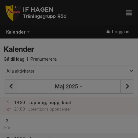
IF HAGEN
Träningsgrupp Röd
Logga in
Kalender
Kalender
Gå till idag
|
Prenumerera
Maj 2025
1
19:30
Löpning, hopp, kast
21:00
Tor
Lorentzons Sportcenter
2
Fre