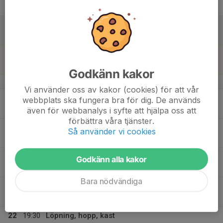
Fre
17
Lör
18
Sön
Godkänn kakor
v.21
Vi använder oss av kakor (cookies) för att vår
19
16:30
Sprint eller kast
webbplats ska fungera bra för dig. De används
18:00
Mån
Lorentzons Sportcenter
även för webbanalys i syfte att hjälpa oss att
förbättra våra tjänster.
20
18:30
Snabbhetsuthållighet/medeldistans
Så använder vi cookies
20:00
Tis
Pansarvallen
18:30
Hopp
Godkänn alla kakor
20:00
Lorentzon Sportcenter
Bara nödvändiga
21
17:15
Cirkelträning
18:30
Ons
Lorentzons Sportcenter
22
19:30
Löpning, hopp, kast