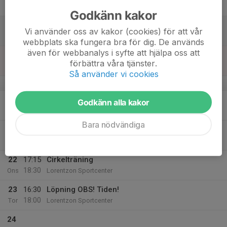
Fre
Godkänn kakor
18
Vi använder oss av kakor (cookies) för att vår
Lör
webbplats ska fungera bra för dig. De används
även för webbanalys i syfte att hjälpa oss att
19
förbättra våra tjänster.
Sön
Så använder vi cookies
v.43
20
16:30
Sprint, kast
Godkänn alla kakor
18:00
Mån
Lorentzon Sportcenter
Bara nödvändiga
21
19:00
Löpning, hopp, kast
20:30
Tis
Lorentzon Sportcenter
22
17:15
Cirkelträning
18:30
Ons
Lorentzon Sportcenter
23
16:30
Löpning OBS! Tiden!
18:00
Tor
Lorentzon Sportcenter
24