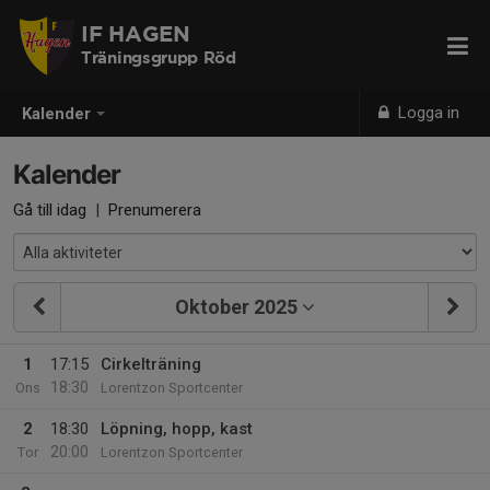
IF HAGEN
Träningsgrupp Röd
Logga in
Kalender
Kalender
Gå till idag
|
Prenumerera
Oktober 2025
1
17:15
Cirkelträning
18:30
Ons
Lorentzon Sportcenter
2
18:30
Löpning, hopp, kast
20:00
Tor
Lorentzon Sportcenter