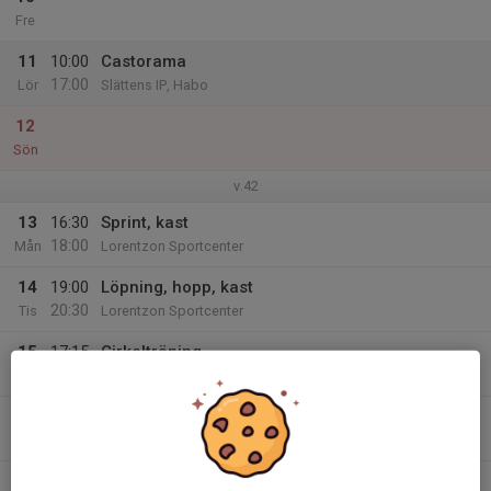
Fre
11
10:00
Castorama
17:00
Lör
Slättens IP, Habo
12
Sön
v.42
13
16:30
Sprint, kast
18:00
Mån
Lorentzon Sportcenter
14
19:00
Löpning, hopp, kast
20:30
Tis
Lorentzon Sportcenter
15
17:15
Cirkelträning
18:30
Ons
Lorentzon Sportcenter
16
18:00
Löpning, hopp
19:30
Tor
Lorentzon Sportcenter
17