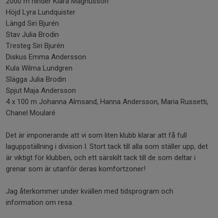
2000 m hinder Klara Magnusson
Höjd Lyra Lundquister
Längd Siri Bjurén
Stav Julia Brodin
Tresteg Siri Bjurén
Diskus Emma Andersson
Kula Wilma Lundgren
Slägga Julia Brodin
Spjut Maja Andersson
4 x 100 m Johanna Almsand, Hanna Andersson, Maria Russetti,
Chanel Moularé
Det är imponerande att vi som liten klubb klarar att få full
laguppställning i division I. Stort tack till alla som ställer upp, det
är viktigt för klubben, och ett särskilt tack till de som deltar i
grenar som är utanför deras komfortzoner!
Jag återkommer under kvällen med tidsprogram och
information om resa.