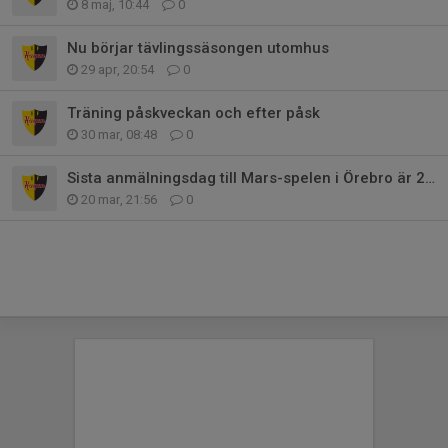
8 maj, 10:44
0
Nu börjar tävlingssäsongen utomhus
29 apr, 20:54
0
Träning påskveckan och efter påsk
30 mar, 08:48
0
Sista anmälningsdag till Mars-spelen i Örebro är 22 mars
20 mar, 21:56
0