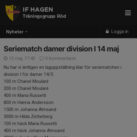
IF HAGEN
Träningsgrupp Röd
Logga in
Nyheter
Seriematch damer division I 14 maj
12 maj, 17:40
0 kommentarer
Nu har vi äntligen en laguppställning klar för seriematchen i
division I för damer 14/5:
100 m Chanel Moularé
200 m Chanel Moularé
400 m Maria Russetti
800 m Hanna Andersson
1500 m Johanna Almsand
3000 m Hilda Zetterberg
100 m häck Maria Russetti
400 m häck Johanna Almsand