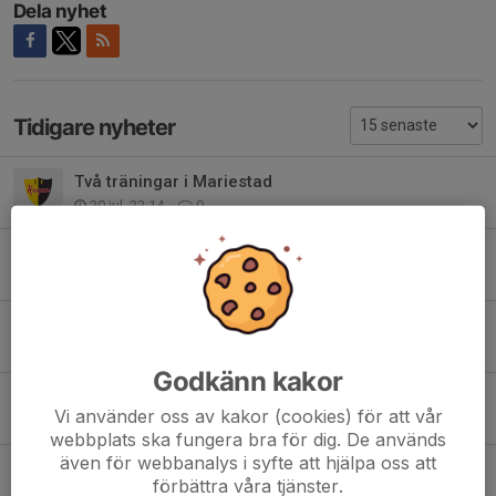
Dela nyhet
Tidigare nyheter
Två träningar i Mariestad
20 jul, 22:14
0
Resultattävling i Göteborg lördag 18/7
13 jul, 23:56
0
Dagens träning flyttas till LSC
2 jul, 14:52
0
Godkänn kakor
Träningen under juli
Vi använder oss av kakor (cookies) för att vår
30 jun, 17:51
0
webbplats ska fungera bra för dig. De används
även för webbanalys i syfte att hjälpa oss att
Ingen cirkelträning onsdag 17/6
förbättra våra tjänster.
16 jun, 23:25
0