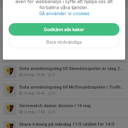
30 jun, 17:51
0
även för webbanalys i syfte att hjälpa oss att
förbättra våra tjänster.
Ingen cirkelträning onsdag 17/6
Så använder vi cookies
16 jun, 23:25
0
Godkänn alla kakor
Sista anmälningsdag till Världsungdomsspelen är redan 4 juni!
3 jun, 21:53
0
Bara nödvändiga
Sista anmälningsdag till DM är idag 29 maj
29 maj, 11:42
0
Sista anmälningsdag till Sävedalsspelen är idag 20 maj
20 maj, 19:40
0
Sista anmälningsdag till McDonaldsspelen i Trollhättan är idag 15/5
15 maj, 19:45
0
Seriematch damer division I 14 maj
12 maj, 17:40
0
Skara-träning på måndag 11/5 istället för 14/5