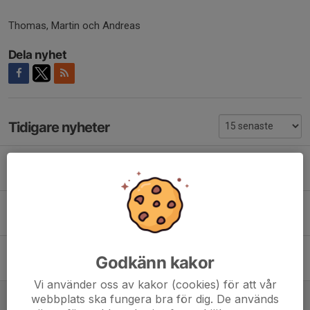
Thomas, Martin och Andreas
Dela nyhet
Tidigare nyheter
Två träningar i Mariestad
20 jul, 22:14
0
Resultattävling i Göteborg lördag 18/7
13 jul, 23:56
0
Dagens träning flyttas till LSC
Godkänn kakor
2 jul, 14:52
0
Vi använder oss av kakor (cookies) för att vår
Träningen under juli
webbplats ska fungera bra för dig. De används