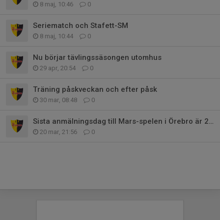
8 maj, 10:46
0
Seriematch och Stafett-SM
8 maj, 10:44
0
Nu börjar tävlingssäsongen utomhus
29 apr, 20:54
0
Träning påskveckan och efter påsk
30 mar, 08:48
0
Sista anmälningsdag till Mars-spelen i Örebro är 22 mars
20 mar, 21:56
0