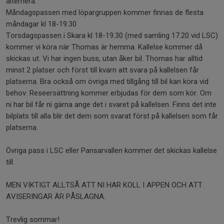
alternera.
Måndagspassen med löpargruppen kommer finnas de flesta
måndagar kl 18-19.30
Torsdagspassen i Skara kl 18-19.30 (med samling 17.20 vid LSC)
kommer vi köra när Thomas är hemma. Kallelse kommer då
skickas ut. Vi har ingen buss, utan åker bil. Thomas har alltid
minst 2 platser och först till kvarn att svara på kallelsen får
platserna. Bra också om övriga med tillgång till bil kan köra vid
behov. Reseersättning kommer erbjudas för dem som kör. Om
ni har bil får ni gärna ange det i svaret på kallelsen. Finns det inte
bilplats till alla blir det dem som svarat först på kallelsen som får
platserna.
Övriga pass i LSC eller Pansarvallen kommer det skickas kallelse
till.
MEN VIKTIGT ALLTSÅ ATT NI HAR KOLL I APPEN OCH ATT
AVISERINGAR ÄR PÅSLAGNA.
Trevlig sommar!