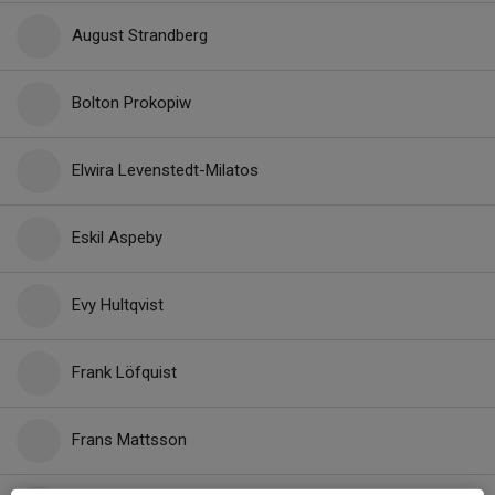
August Strandberg
Bolton Prokopiw
Elwira Levenstedt-Milatos
Eskil Aspeby
Evy Hultqvist
Frank Löfquist
Frans Mattsson