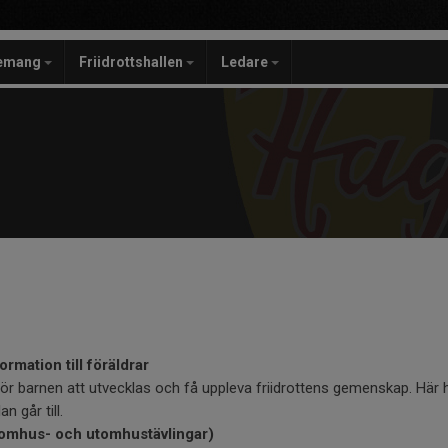
gemang
Friidrottshallen
Ledare
ormation till föräldrar
t för barnen att utvecklas och få uppleva friidrottens gemenskap. Här h
 går till.
inomhus- och utomhustävlingar)