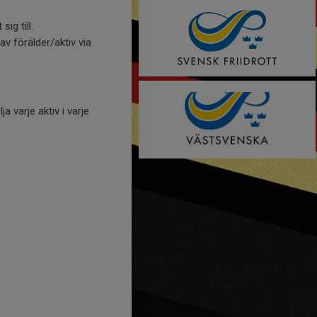
ig till.
v förälder/aktiv via
a varje aktiv i varje