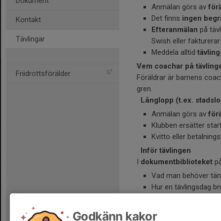
Dokument
Anmälan görs av
förä
Det finns
ingen begr
Kontakt
Efteranmälan
på tävl
Tävlingar
Swish eller fakturerar
Meddela alltid
tävlin
Vem coachar på tävling
Friidrottsförälder
Föräldrar är barnens coache
gren.
Långlopp (t.ex. stadsl
Anmälan görs av
förä
Klubben ersätter star
Kvitto eller betalning
Inför tävlingen
I
dokumentbiblioteket
på
Vad man behöver tänk
Hur en tävlingsdag bru
Hur man uppför sig på
Tips för nya föräldrar
Godkänn kakor