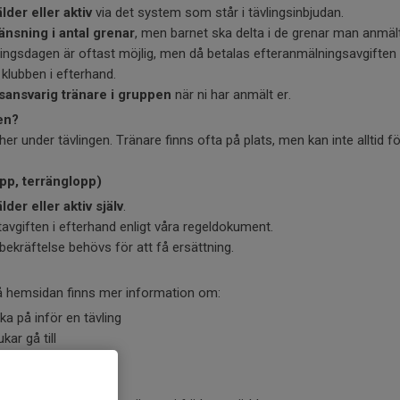
lder eller aktiv
via det system som står i tävlingsinbjudan.
änsning i antal grenar
, men barnet ska delta i de grenar man anmält s
ingsdagen är oftast möjlig, men då betalas efteranmälningsavgiften a
 klubben i efterhand.
gsansvarig tränare i gruppen
när ni har anmält er.
en?
r under tävlingen. Tränare finns ofta på plats, men kan inte alltid följ
opp, terränglopp)
lder eller aktiv själv
.
tavgiften i efterhand enligt våra regeldokument.
sbekräftelse behövs för att få ersättning.
 hemsidan finns mer information om:
a på inför en tävling
kar gå till
 tävlingar