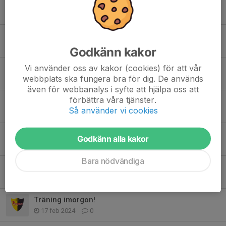
9 juni sista friidrottstävlingen
7 jun 2024
0
Inställd träning 19 maj!
17 maj 2024
0
Godkänn kakor
Vi använder oss av kakor (cookies) för att vår
Ingen ”vanlig” träning 12 maj, nytt datum på lilla vänerspelen
webbplats ska fungera bra för dig. De används
8 maj 2024
0
även för webbanalys i syfte att hjälpa oss att
förbättra våra tjänster.
Info inför lilla Skara kampen
Så använder vi cookies
7 maj 2024
3
Kommande träningar och möjliga tävlingar
Godkänn alla kakor
7 apr 2024
1
Bara nödvändiga
Påsklov
23 mar 2024
0
Träning imorgon!
17 feb 2024
0