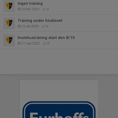
Ingen träning
10 feb 2024
0
Träning under höstlovet
25 okt 2023
0
Inomhusträning start den 8/10
21 sep 2023
0