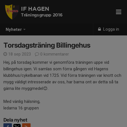
IF HAGEN
Träningsgrupp 2016
Logga in
Nyheter
Torsdagsträning Billingehus
18 sep 2023
0 kommentarer
Hej, på torsdag kommer vi genomföra träningen uppe vid
billingehus igen. Vi samlas som förra gången vid Hagens
klubbhus/cykelbanan vid 1725. Vid förra träningen var knott och
mygg väldigt intresserade av oss, har barna ont av detta så ta
gärna lite myggmedel😊.
Med vänlig hälsning,
ledarna 16 gruppen
Dela nyhet