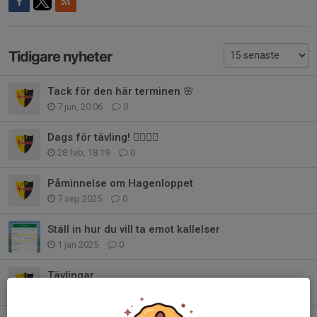
Tidigare nyheter
Tack för den här terminen 🌸
7 jun, 20:06
0
Dags för tävling! 🏃‍♀️🏃‍♂️
28 feb, 18:19
0
Påminnelse om Hagenloppet
7 sep 2025
0
Ställ in hur du vill ta emot kallelser
1 jan 2025
0
Tävlingar
26 aug 2024
1