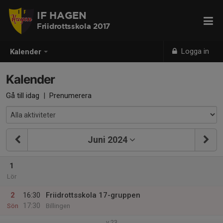
IF HAGEN
Friidrottsskola 2017
Logga in
Kalender
Kalender
Gå till idag
|
Prenumerera
Juni 2024
1
Lör
2
16:30
Friidrottsskola 17-gruppen
17:30
Sön
Billingen
v.23