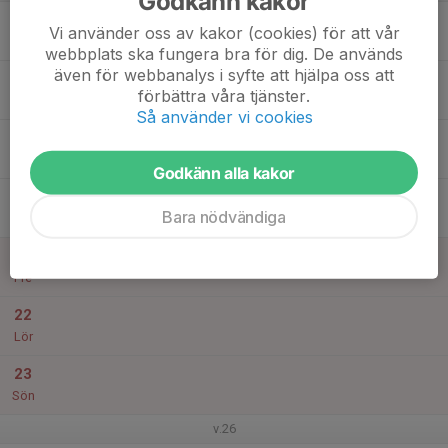
Godkänn kakor
17
Vi använder oss av kakor (cookies) för att vår
Mån
webbplats ska fungera bra för dig. De används
även för webbanalys i syfte att hjälpa oss att
18
förbättra våra tjänster.
Tis
Så använder vi cookies
19
Ons
Godkänn alla kakor
20
Bara nödvändiga
Tor
21
Fre
22
Lör
23
Sön
v.26