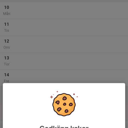
10
Mån
11
Tis
12
Ons
13
Tor
14
Fre
15
Lör
16
Sön
v.25