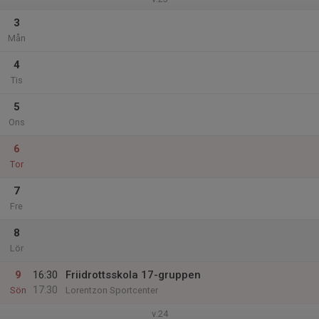
3
Mån
4
Tis
5
Ons
6
Tor
7
Fre
8
Lör
9
16:30
Friidrottsskola 17-gruppen
17:30
Sön
Lorentzon Sportcenter
v.24