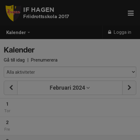
IF HAGEN
Friidrottsskola 2017
Logga in
Kalender
Kalender
Gå till idag
|
Prenumerera
Februari 2024
1
Tor
2
Fre