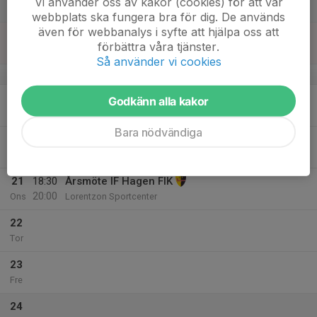
Vi använder oss av kakor (cookies) för att vår
Lör
webbplats ska fungera bra för dig. De används
även för webbanalys i syfte att hjälpa oss att
18
förbättra våra tjänster.
Sön
Så använder vi cookies
v.8
19
Godkänn alla kakor
Mån
Bara nödvändiga
20
Tis
21
18:30
Årsmöte IF Hagen FIK
20:00
Ons
Lorentzon Sportcenter
22
Tor
23
Fre
24