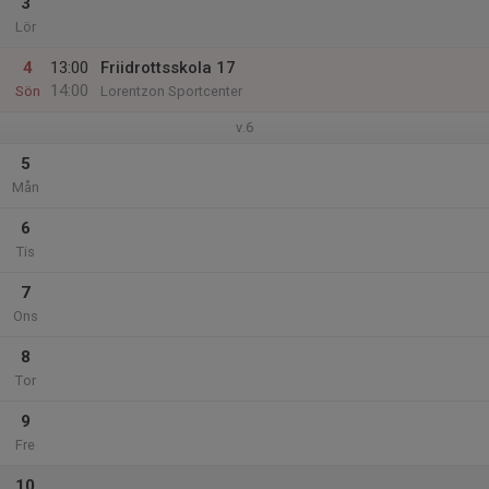
3
Lör
4
13:00
Friidrottsskola 17
14:00
Sön
Lorentzon Sportcenter
v.6
5
Mån
6
Tis
7
Ons
8
Tor
9
Fre
10