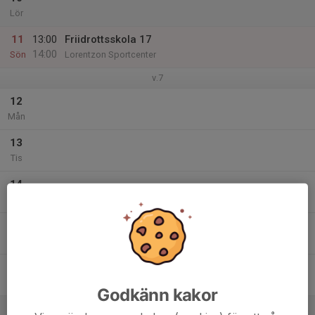
Lör
11
13:00
Friidrottsskola 17
14:00
Sön
Lorentzon Sportcenter
v.7
12
Mån
13
Tis
14
Ons
15
Tor
16
Fre
Godkänn kakor
17