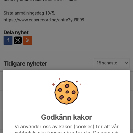
Sista anmälningsdag 18/5.
https://www.easyrecord.se/entry?yJ9E99
Dela nyhet
Tidigare nyheter
Utdelning av ryggsäckar
27 apr, 21:30
0
Tävlingar utomhus
25 apr, 21:39
1
Godkänn kakor
Tävlingar inomhus
23 feb, 06:01
0
Vi använder oss av kakor (cookies) för att vår
webbplats ska fungera bra för dig. De används