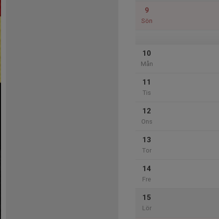
9
Sön
10
Mån
11
Tis
12
Ons
13
Tor
14
Fre
15
Lör