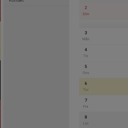
Kontakt
2
Sön
3
Mån
4
Tis
5
Ons
6
Tor
7
Fre
8
Lör