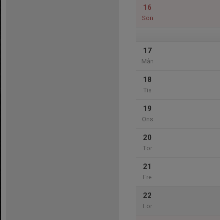
16
Sön
17
Mån
18
Tis
19
Ons
20
Tor
21
Fre
22
Lör