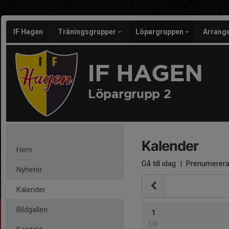
IF Hagen
Träningsgrupper
Löpargruppen
Arran
IF HAGEN
Löpargrupp 2
Kalender
Hem
Gå till idag
|
Prenumerer
Nyheter
Kalender
Bildgalleri
1
Lör