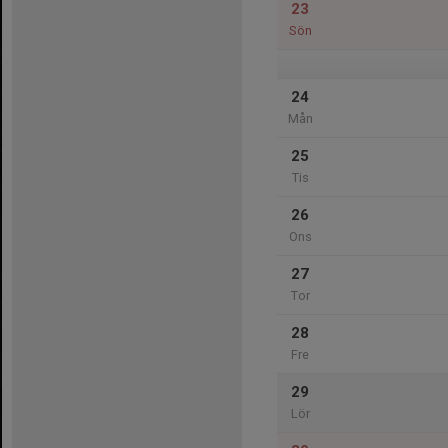
23
Sön
24
Mån
25
Tis
26
Ons
27
Tor
28
Fre
29
Lör