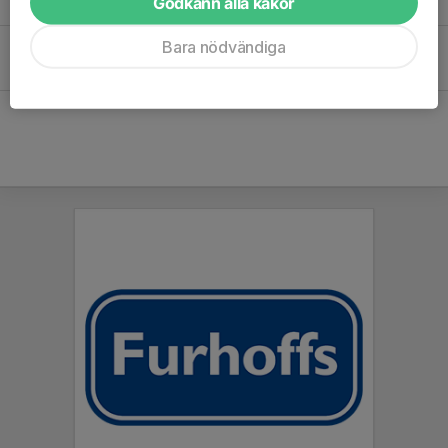
Godkänn alla kakor
23 jan, 05:40
0
Bara nödvändiga
Friidrottsskola 2019
17 nov 2025
0