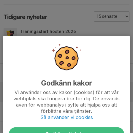
Tidigare nyheter
Träningsstart hösten 2026
2 aug, 20:59
0
Tävlingar utomhus
25 apr, 21:45
1
INSTÄLLD träning 5/4 och information till vårdnadshavare
30 mar, 10:11
0
Godkänn kakor
T-shirt och vattenflaska
Vi använder oss av kakor (cookies) för att vår
2 mar, 11:36
0
webbplats ska fungera bra för dig. De används
även för webbanalys i syfte att hjälpa oss att
T-shirt och vattenflaska
förbättra våra tjänster.
22 feb, 21:22
0
Så använder vi cookies
Tävlingar inomhus