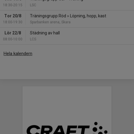
18:30-20:15
LSC
Tor 20/8
Träningsgrupp Röd
»
Löpning, hopp, kast
18:00-19:30
Sparbanken arena, Skara
Lör 22/8
Städning av hall
08:00-10:00
LCS
Hela kalendern