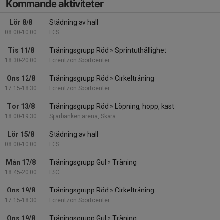
Kommande aktiviteter
Lör 8/8
Städning av hall
08:00-10:00
LCS
Tis 11/8
Träningsgrupp Röd
»
Sprintuthållighet
18:30-20:00
Lorentzon Sportcenter
Ons 12/8
Träningsgrupp Röd
»
Cirkelträning
17:15-18:30
Lorentzon Sportcenter
Tor 13/8
Träningsgrupp Röd
»
Löpning, hopp, kast
18:00-19:30
Sparbanken arena, Skara
Lör 15/8
Städning av hall
08:00-10:00
LCS
Mån 17/8
Träningsgrupp Gul
»
Träning
18:45-20:00
LSC
Ons 19/8
Träningsgrupp Röd
»
Cirkelträning
17:15-18:30
Lorentzon Sportcenter
Ons 19/8
Träningsgrupp Gul
»
Träning