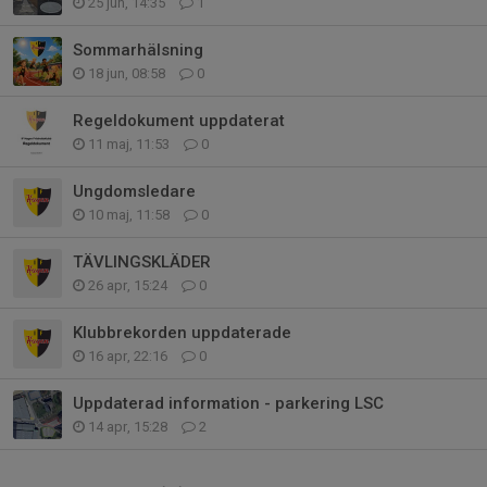
25 jun, 14:35
1
Sommarhälsning
18 jun, 08:58
0
Regeldokument uppdaterat
11 maj, 11:53
0
Ungdomsledare
10 maj, 11:58
0
TÄVLINGSKLÄDER
26 apr, 15:24
0
Klubbrekorden uppdaterade
16 apr, 22:16
0
Uppdaterad information - parkering LSC
14 apr, 15:28
2