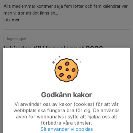
Alla medlemmar kommer sälja fem lotter och fem kalendrar var
men vi tror att det finns en...
Läs mer
Hagenloppet
Inbjudan till Hagenloppet 2026
26 jul, 22:19
0 kommentarer
Godkänn kakor
Vi använder oss av kakor (cookies) för att vår
webbplats ska fungera bra för dig. De används
även för webbanalys i syfte att hjälpa oss att
förbättra våra tjänster.
Så använder vi cookies