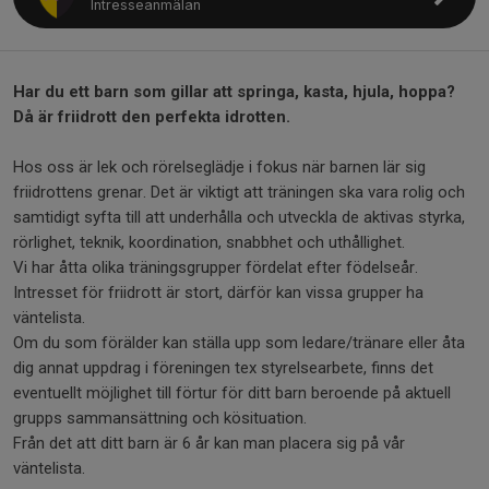
Intresseanmälan
Har du ett barn som gillar att springa, kasta, hjula, hoppa?
Då är friidrott den perfekta idrotten.
Hos oss är lek och rörelseglädje i fokus när barnen lär sig
friidrottens grenar. Det är viktigt att träningen ska vara rolig och
samtidigt syfta till att underhålla och utveckla de aktivas styrka,
rörlighet, teknik, koordination, snabbhet och uthållighet.
Vi har åtta olika träningsgrupper fördelat efter födelseår.
Intresset för friidrott är stort, därför kan vissa grupper ha
väntelista.
Om du som förälder kan ställa upp som ledare/tränare eller åta
dig annat uppdrag i föreningen tex styrelsearbete, finns det
eventuellt möjlighet till förtur för ditt barn beroende på aktuell
grupps sammansättning och kösituation.
Från det att ditt barn är 6 år kan man placera sig på vår
väntelista.