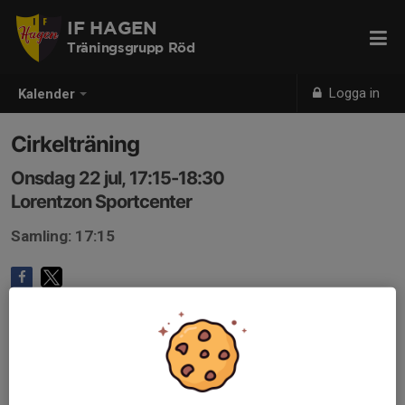
IF HAGEN
Träningsgrupp Röd
Logga in
Kalender
Cirkelträning
Onsdag 22 jul, 17:15-18:30
Lorentzon Sportcenter
Samling: 17:15