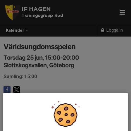
IF HAGEN
Träningsgrupp Röd
Logga in
Kalender
Världsungdomsspelen
Torsdag 25 jun, 15:00-20:00
Slottskogsvallen, Göteborg
Samling: 15:00