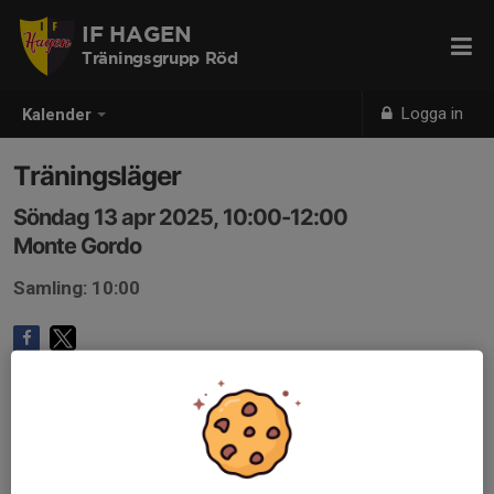
IF HAGEN
Träningsgrupp Röd
Logga in
Kalender
Träningsläger
Söndag 13 apr 2025, 10:00-12:00
Monte Gordo
Samling: 10:00