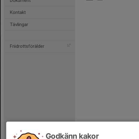
Dokument
Kontakt
Tävlingar
Friidrottsförälder
Godkänn kakor