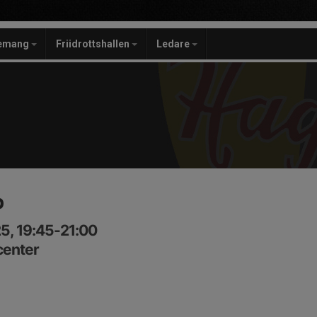
gemang
Friidrottshallen
Ledare
p
5, 19:45-21:00
center