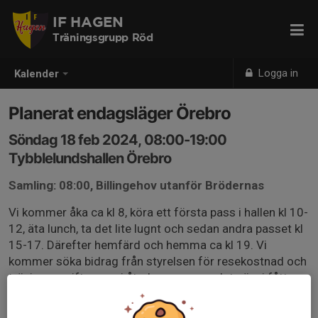
IF HAGEN
Träningsgrupp Röd
Logga in
Kalender
Planerat endagsläger Örebro
Söndag 18 feb 2024, 08:00-19:00
Tybblelundshallen Örebro
Samling: 08:00, Billingehov utanför Brödernas
Vi kommer åka ca kl 8, köra ett första pass i hallen kl 10-
12, äta lunch, ta det lite lugnt och sedan andra passet kl
15-17. Därefter hemfärd och hemma ca kl 19. Vi
kommer söka bidrag från styrelsen för resekostnad och
träningsavgift, men vi återkommer om det när vi fått
besked. Vi åker antingen bil/-ar eller minibuss beroende
på antalet.