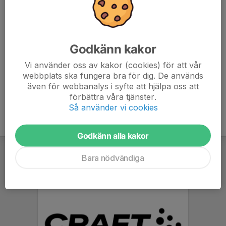
Vänligen svara på kallelsen senast 1 februari så att vi
kan gå vidare med planeringen. I det här läget är det inte
en bindande anmälan, utan ett meddelande att ni kan
Godkänn kakor
och vill åka med. Anmälan kommer närmare inpå.
Vi använder oss av kakor (cookies) för att vår
webbplats ska fungera bra för dig. De används
även för webbanalys i syfte att hjälpa oss att
förbättra våra tjänster.
Så använder vi cookies
Godkänn alla kakor
Bara nödvändiga