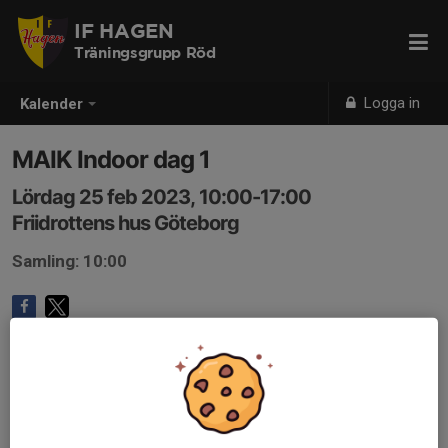
IF HAGEN
Träningsgrupp Röd
Logga in
Kalender
MAIK Indoor dag 1
Lördag 25 feb 2023, 10:00-17:00
Friidrottens hus Göteborg
Samling: 10:00