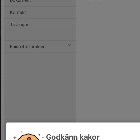
Dokument
Kontakt
Tävlingar
Friidrottsförälder
Godkänn kakor