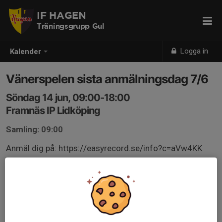
IF HAGEN
Träningsgrupp Gul
Logga in
Kalender
Vänerspelen sista anmälningsdag 7/6
Söndag 14 jun, 09:00-18:00
Framnäs IP Lidköping
Samling: 09:00
Anmäl dig på: https://easyrecord.se/info?c=aVw4KK