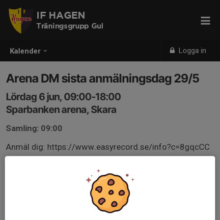
IF HAGEN
Träningsgrupp Gul
Logga in
Kalender
Arena DM sista anmälningsdag 29/5
Lördag 6 jun, 09:00-18:00
Sparbanken arena, Skara
Samling: 09:00
Anmäl dig: https://www.easyrecord.se/info?c=8gqcCC