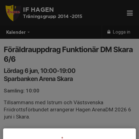
IF HAGEN
Träningsgrupp 2014 -2015
Logga in
Kalender
Föräldrauppdrag Funktionär DM Skara
6/6
Lördag 6 jun, 10:00-19:00
Sparbanken Arena Skara
Samling: 10:00
Tillsammans med Istrum och Västsvenska
Friidrottsförbundet arrangerar Hagen ArenaDM 2026 6
juni i Skara.
Vi kommer behöva ett helt gäng funktionärer från vår
förening som kan stötta upp under dagen.