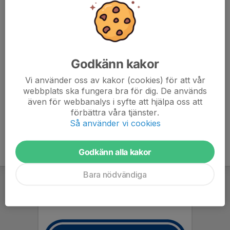
Ingen förkunskap krävs.
Exakta tider och arbetsuppgifter kommer närmare
tävlingen.
Godkänn kakor
Vi har inte haft någon egen tävling på flera år så nu
Vi använder oss av kakor (cookies) för att vår
räknar vi med att många ställer upp!
webbplats ska fungera bra för dig. De används
även för webbanalys i syfte att hjälpa oss att
förbättra våra tjänster.
Så använder vi cookies
Godkänn alla kakor
Bara nödvändiga