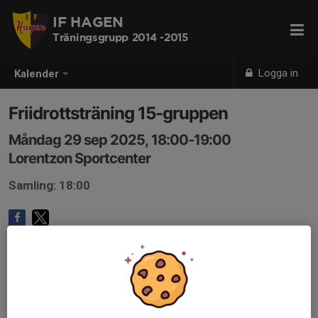
IF HAGEN
Träningsgrupp 2014 -2015
Logga in
Kalender
Friidrottsträning 15-gruppen
Måndag 29 sep 2025, 18:00-19:00
Lorentzon Sportcenter
Samling: 18:00