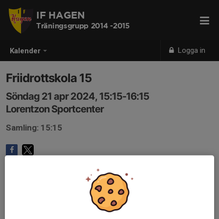
IF HAGEN
Träningsgrupp 2014 -2015
Logga in
Kalender
Friidrottskola 15
Söndag 21 apr 2024, 15:15-16:15
Lorentzon Sportcenter
Samling: 15:15