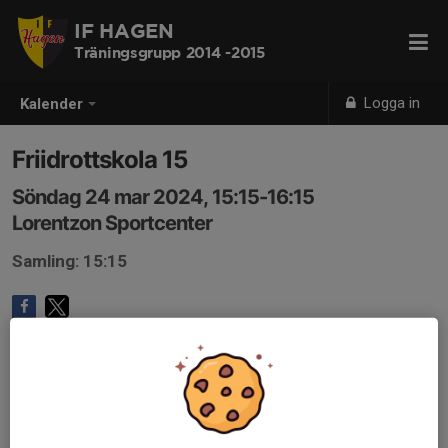
IF HAGEN
Träningsgrupp 2014 -2015
Logga in
Kalender
Friidrottskola 15
Söndag 24 mar 2024, 15:15-16:15
Lorentzon Sportcenter
Samling: 15:15