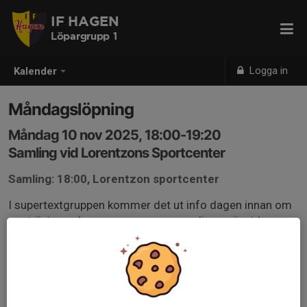
IF HAGEN
Löpargrupp 1
Logga in
Kalender
Måndagslöpning
Måndag 10 nov 2025, 18:00-19:20
Samling vid Lorentzons Sportcenter
Samling: 18:00, Lorentzon sportcenter
I supertextgruppen kommer det ut info dagen innan om
var träningen kommer vara, men samlingen är vid
Sportcentret om inget annat anges. Sluttiden är
ungefärlig.