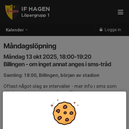
IF HAGEN
Löpargrupp 1
Logga in
Kalender
Måndagslöpning
Måndag 13 okt 2025, 18:00-19:20
Billingen - om inget annat anges i sms-tråd
Samling: 18:00, Billingen, början av stadion
Oftast något slag av intervaller - mer info i sms som
skickas ut via supertext dagen före.
Sluttiden kan variera något.