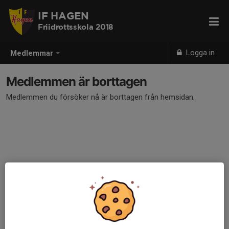
IF HAGEN
Friidrottsskola 2018
Logga in
Medlemmar
Medlemmen är borttagen
Medlemmen du försöker nå är borttagen från hemsidan.