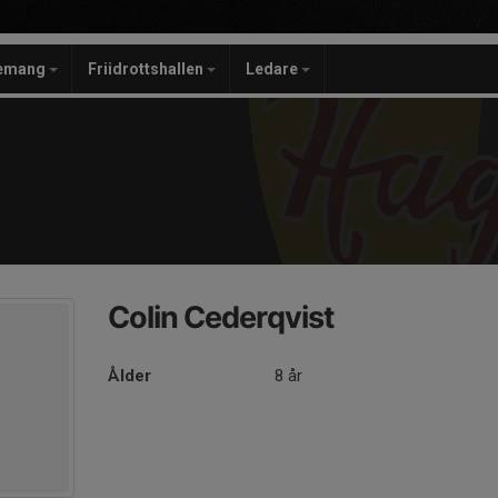
gemang
Friidrottshallen
Ledare
Colin Cederqvist
Ålder
8 år