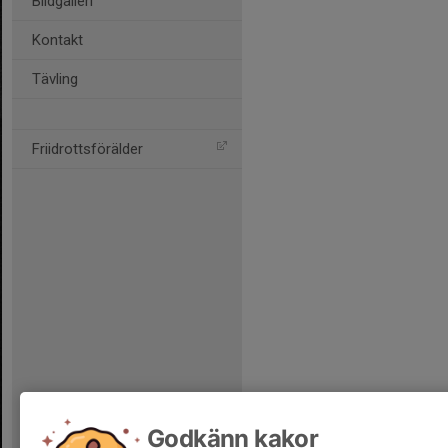
Bildgalleri
Kontakt
Tävling
Friidrottsförälder
Godkänn kakor