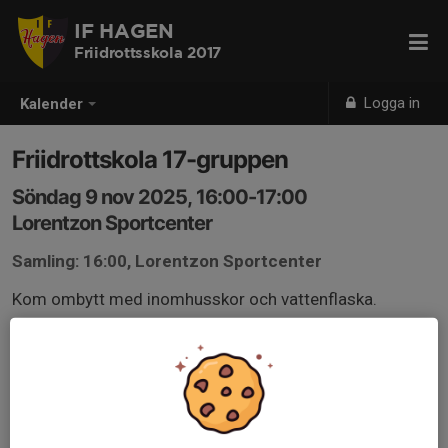
IF HAGEN
Friidrottsskola 2017
Logga in
Kalender
Friidrottskola 17-gruppen
Söndag 9 nov 2025, 16:00-17:00
Lorentzon Sportcenter
Samling: 16:00, Lorentzon Sportcenter
Kom ombytt med inomhusskor och vattenflaska.