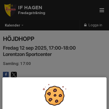
IF HAGEN
Fredagsträning
Logga in
Kalender
HÖJDHOPP
Fredag 12 sep 2025, 17:00-18:00
Lorentzon Sportcenter
Samling: 17:00